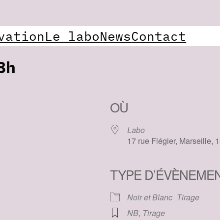
vation
Le labo
News
Contact
8h
OÙ
Labo
17 rue Flégier, Marseille, 
TYPE D’ÉVÈNEME
e
iCalendar
Office 365
Noir et Blanc
Tirage
NB
,
Tirage