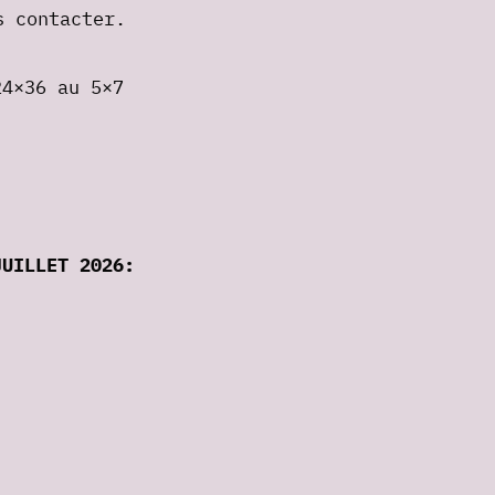
s contacter.
24×36 au 5×7
JUILLET 2026: