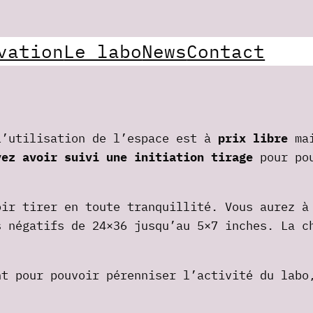
vation
Le labo
News
Contact
’utilisation de l’espace est à
prix libre
ma
vez avoir suivi une initiation tirage
pour pou
ir tirer en toute tranquillité. Vous aurez à
s négatifs de 24×36 jusqu’au 5×7 inches. La c
t pour pouvoir pérenniser l’activité du labo